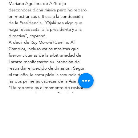
Mariano Aguilera de APB dijo 
desconocer dicha misiva pero no reparó 
en mostrar sus críticas a la conducción 
de la Presidencia. “Ojalá sea algo que 
haga recapacitar a la presidenta y a la 
directiva”, expresó.
A decir de Roy Moroni (Camino Al 
Cambio), incluso varios masistas que 
fueron víctimas de la arbitrariedad de 
Lazarte manifestaron su intención de 
respaldar el pedido de dimisión. Según 
el tarijeño, la carta pide la renuncia de 
las dos primeras cabezas de la Asamblea. 
“De repente es el momento de revisar 
ese compromiso de que Román Loayza 
debía ser presidente”.
Ver todo
Entradas relacionadas