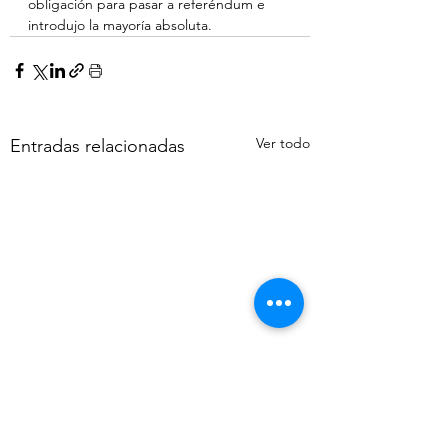
obligación para pasar a referéndum e 
introdujo la mayoría absoluta.
Ver todo
Entradas relacionadas
Sólo eventual crisis se
El Proyecto de