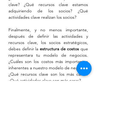
clave? ¿Qué recursos clave estamos 
adquiriendo de los socios? ¿Qué 
actividades clave realizan los socios?
Finalmente, y no menos importante, 
después de definir las actividades y 
recursos clave, los socios estratégicos, 
debes definir la 
estructura de costos
 que 
representara tu modelo de negocios. 
¿Cuáles son los costos más importantes 
inherentes a nuestro modelo de negocio? 
¿Qué recursos clave son los más caros? 
¿Qué actividades clave son más caras?
Llenar esta plantilla, te puede servir para 
saber la dirección de tu negocio, ordenar 
el mismo o un nuevo emprendimiento, 
sabiendo si estas claro respecto a los 
objetivos que tienes en mente.
Columna originalmente publicada en 