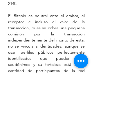
2140.
El Bitcoin es neutral ante el emisor, el 
receptor e incluso el valor de la 
transacción, pues se cobra una pequeña 
comisión por la transacción 
independientemente del monto de esta, 
no se vincula a identidades; aunque se 
usan perfiles públicos perfectamente 
identificados que pueden ser 
seudónimos y su fortaleza está en la 
cantidad de participantes de la red 
descentralizada.
Bienvenido al mundo de las 
criptomonedas, el dinero del futuro o el 
internet del dinero. Esto es el dinero 
digital o dinero 4.0.
Columna originalmente publicada en 
público.bo
, el 2 de diciembre de 2021
.