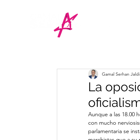
Gamal Serhan Jald
La oposic
oficialis
Aunque a las 18.00 
con mucho nerviosism
parlamentaria se inst
marchistas que a su