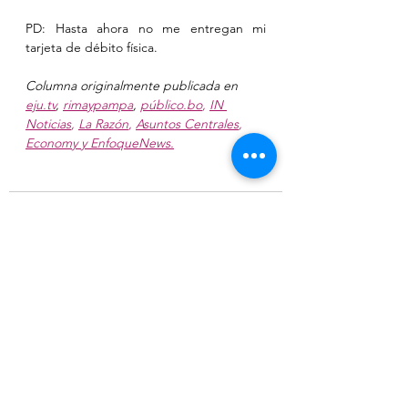
PD: Hasta ahora no me entregan mi 
tarjeta de débito física.
Columna originalmente publicada en 
eju.tv
, 
rimaypampa
, 
público.bo
, 
IN 
Noticias
, 
La Razón
, 
Asuntos Centrales
, 
Econom
y y 
EnfoqueNews
.
Ver todo
Entradas relacionadas