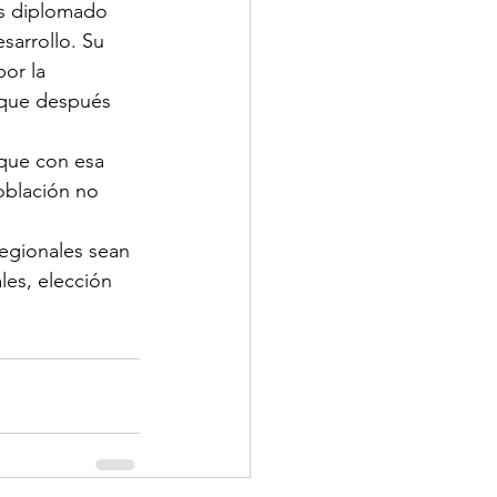
s diplomado 
sarrollo. Su 
or la 
 que después 
 que con esa 
oblación no 
regionales sean 
les, elección 