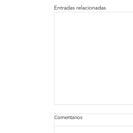
Entradas relacionadas
Partidos de derecha se
Comentarios
preparan para evitar que la
izquierda siga creciendo
Se plantean recuperar la esencia