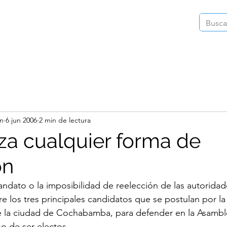
Inicio
Instagram
Videos
Publica
in
6 jun 2006
2 min de lectura
za cualquier forma de
ón
andato o la imposibilidad de reelección de las autoridade
 los tres principales candidatos que se postulan por la
de la ciudad de Cochabamba, para defender en la Asambl
o de ser electos.