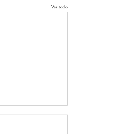
Ver todo
royecto de Constitución
bado por el Congreso
oyecto fue redactado por la