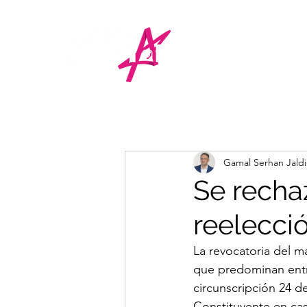
Gamal Serhan Jald
Se recha
reelecci
La revocatoria del m
que predominan entre
circunscripción 24 
Constituyente en cas