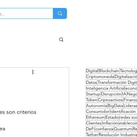
ciones
Sobre mi
Contacto
Digital
Blockchain
Tecnolog
Criptomoneda
Digitalizaci
Datos
Transformación Digit
Inteligencia Artificial
econ
Startup
Disrupción
IA
Nego
Token
Criptoactivos
Finanz
Autonomía
BigData
Lidera
s son criterios 
Consumidor
Identificación 
Ethereum
Estado
redes soc
 
Clientes
Inflación
stablecoi
ea 
DeFi
confianza
Quantum
R
Tether
Revolución Industria