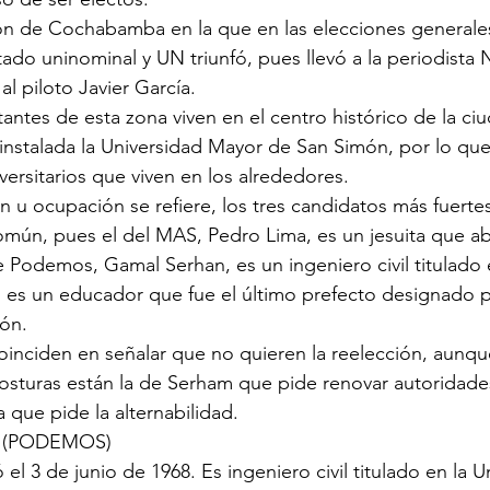
ión de Cochabamba en la que en las elecciones generales
do uninominal y UN triunfó, pues llevó a la periodista 
al piloto Javier García.
antes de esta zona viven en el centro histórico de la ciu
instalada la Universidad Mayor de San Simón, por lo que
versitarios que viven en los alrededores.
n u ocupación se refiere, los tres candidatos más fuerte
omún, pues el del MAS, Pedro Lima, es un jesuita que a
de Podemos, Gamal Serhan, es un ingeniero civil titulado 
es un educador que fue el último prefecto designado p
ión.
coinciden en señalar que no quieren la reelección, aunque
posturas están la de Serham que pide renovar autoridades
a que pide la alternabilidad.
in (PODEMOS)
ó el 3 de junio de 1968. Es ingeniero civil titulado en la U