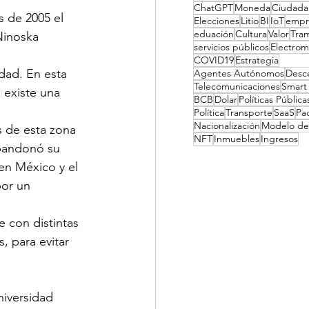
ChatGPT
Moneda
Ciudadan
 de 2005 el 
Elecciones
Litio
BI
IoT
empr
eduación
Cultura
Valor
Tram
Ninoska 
servicios públicos
Electrom
COVID19
Estrategia
dad. En esta 
Agentes Autónomos
Desce
Telecomunicaciones
Smart
 existe una 
BCB
Dolar
Políticas Pública
Política
Transporte
SaaS
Pac
Nacionalización
Modelo de
s de esta zona 
NFT
Inmuebles
Ingresos
bandonó su 
en México y el 
or un 
 con distintas 
, para evitar 
niversidad 