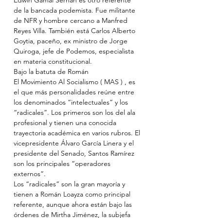
Edwin Gamal Serhan es otro referente 
de la bancada podemista. Fue militante 
de NFR y hombre cercano a Manfred 
Reyes Villa. También está Carlos Alberto 
Goytia, paceño, ex ministro de Jorge 
Quiroga, jefe de Podemos, especialista 
en materia constitucional.
Bajo la batuta de Román
El Movimiento Al Socialismo ( MAS ) , es 
el que más personalidades reúne entre 
los denominados “intelectuales” y los 
“radicales”. Los primeros son los del ala 
profesional y tienen una conocida 
trayectoria académica en varios rubros. El 
vicepresidente Álvaro García Linera y el 
presidente del Senado, Santos Ramírez 
son los principales “operadores 
externos”.
Los “radicales” son la gran mayoría y 
tienen a Román Loayza como principal 
referente, aunque ahora están bajo las 
órdenes de Mirtha Jiménez, la subjefa 