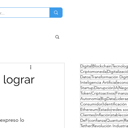
ciones
Sobre mi
Contacto
Digital
Blockchain
Tecnolog
Criptomoneda
Digitalizaci
 lograr
Datos
Transformación Digit
Inteligencia Artificial
econ
Startup
Disrupción
IA
Nego
Token
Criptoactivos
Finanz
Autonomía
BigData
Lidera
Consumidor
Identificación 
Ethereum
Estado
redes soc
Clientes
Inflación
stablecoi
expreso lo 
DeFi
confianza
Quantum
R
Tether
Revolución Industria