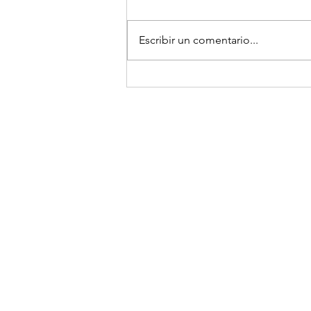
Escribir un comentario...
Estoy muy feliz; trabajamos
duro