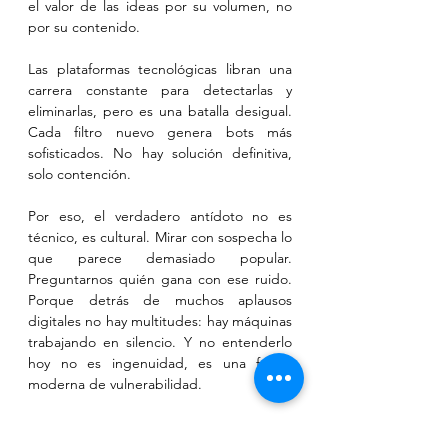
el valor de las ideas por su volumen, no 
por su contenido.
Las plataformas tecnológicas libran una 
carrera constante para detectarlas y 
eliminarlas, pero es una batalla desigual. 
Cada filtro nuevo genera bots más 
sofisticados. No hay solución definitiva, 
solo contención.
Por eso, el verdadero antídoto no es 
técnico, es cultural. Mirar con sospecha lo 
que parece demasiado popular. 
Preguntarnos quién gana con ese ruido. 
Porque detrás de muchos aplausos 
digitales no hay multitudes: hay máquinas 
trabajando en silencio. Y no entenderlo 
hoy no es ingenuidad, es una forma 
moderna de vulnerabilidad.
Columna originalmente publicada en 
eju.tv
, 
rimaypampa
, 
público.bo
, 
IN 