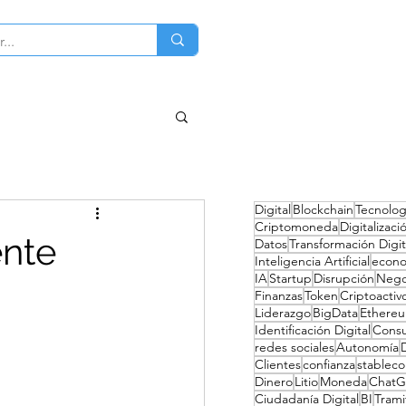
ciones
Sobre mi
Contacto
Digital
Blockchain
Tecnolog
Criptomoneda
Digitalizaci
ente
Datos
Transformación Digit
Inteligencia Artificial
econ
IA
Startup
Disrupción
Nego
Finanzas
Token
Criptoactiv
Liderazgo
BigData
Ethere
Identificación Digital
Cons
redes sociales
Autonomía
Clientes
confianza
stableco
Dinero
Litio
Moneda
ChatG
Ciudadanía Digital
BI
Trami