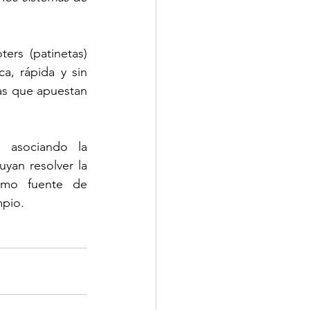
rs (patinetas) 
a, rápida y sin 
as que apuestan 
asociando la 
yan resolver la 
omo fuente de 
mpio.