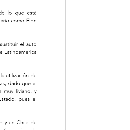
de lo que está 
nario como Elon 
stituir el auto 
e Latinoamérica 
a utilización de 
as; dado que el 
muy liviano, y 
stado, pues el 
o y en Chile de 