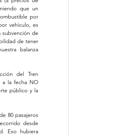
 (a precios de 
oniendo que un 
ombustible por 
or vehículo, es 
a subvención de 
bilidad de tener 
uestra balanza 
ción del Tren 
 a la fecha NO 
te público y la 
e 80 pasajeros 
ecorrido desde 
d. Eso hubiera 