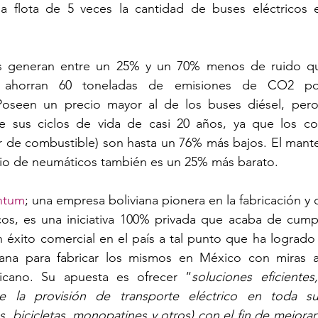
na flota de 5 veces la cantidad de buses eléctricos e
os generan entre un 25% y un 70% menos de ruido qu
y ahorran 60 toneladas de emisiones de CO2 po
oseen un precio mayor al de los buses diésel, pero
e sus ciclos de vida de casi 20 años, ya que los cos
gar de combustible) son hasta un 76% más bajos. El man
io de neumáticos también es un 25% más barato.
ntum
; una empresa boliviana pionera en la fabricación y 
icos, es una iniciativa 100% privada que acaba de cump
n éxito comercial en el país a tal punto que ha logrado 
na para fabricar los mismos en México con miras a 
icano. Su apuesta es ofrecer “
soluciones eficientes
e la provisión de transporte eléctrico en toda su
os, bicicletas, monopatines y otros) con el fin de mejorar