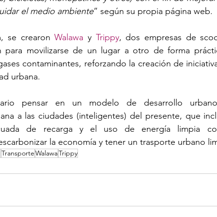
cuidar el medio ambiente
” según su propia página web.
, se crearon 
Walawa 
y 
Trippy
, dos empresas de scoote
n para movilizarse de un lugar a otro de forma práctic
ases contaminantes, reforzando la creación de iniciativ
dad urbana.
ario pensar en un modelo de desarrollo urbano 
ana a las ciudades (inteligentes) del presente, que inclu
decuada de recarga y el uso de energía limpia c
escarbonizar la economía y tener un trasporte urbano li
m
Transporte
Walawa
Trippy