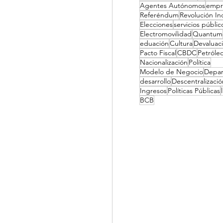
Agentes Autónomos
empr
Referéndum
Revolución Ind
Elecciones
servicios públic
Electromovilidad
Quantum
eduación
Cultura
Devaluac
Pacto Fiscal
CBDC
Petróle
Nacionalización
Política
Modelo de Negocio
Depa
desarrollo
Descentralizació
Ingresos
Políticas Públicas
BCB