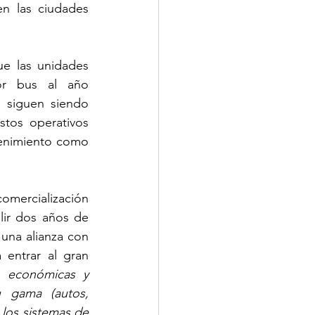
n las ciudades 
e las unidades 
r bus al año 
 siguen siendo 
tos operativos 
tenimiento como 
comercialización 
lir dos años de 
una alianza con 
entrar al gran 
, económicas y 
 gama (autos, 
 los sistemas de 