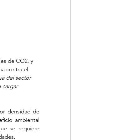
les de CO2, y 
ha contra el 
va del sector 
 cargar 
or densidad de 
icio ambiental 
ue se requiere 
dades.