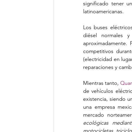
significado tener u
latinoamericanas.
Los buses eléctric
diésel normales 
aproximadamente. P
competitivos durant
(electricidad en lu
reparaciones y camb
Mientras tanto, 
Qua
de vehículos eléctr
existencia, siendo u
una empresa mexica
mercado norteamer
ecológicas mediant
motocicletas, tricicl