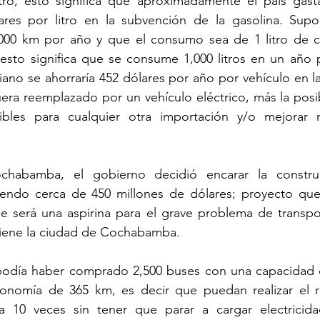
itro, esto significa que aproximadamente el país gasta
ares por litro en la subvención de la gasolina. Sup
,000 km por año y que el consumo sea de 1 litro de c
esto significa que se consume 1,000 litros en un año p
viano se ahorraría 452 dólares por año por vehículo en l
fuera reemplazado por un vehículo eléctrico, más la posi
ibles para cualquier otra importación y/o mejorar n
habamba, el gobierno decidió encarar la construc
tiendo cerca de 450 millones de dólares; proyecto que
e será una aspirina para el grave problema de transpor
iene la ciudad de Cochabamba.
odía haber comprado 2,500 buses con una capacidad d
onomía de 365 km, es decir que puedan realizar el r
a 10 veces sin tener que parar a cargar electricida