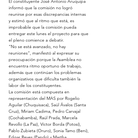
El constituyente José Antonio Aruquipa 
informó que la comisión no logró 
reunirse por esas discrepancias internas 
y estimó que al ritmo que está, es 
improbable que la comisión pueda 
entregar este lunes el proyecto para que 
el pleno comience a debatir.
“No se está avanzado, no hay 
reuniones”, manifestó al expresar su 
preocupación porque la Asamblea no 
encuentra ritmo oportuno de trabajo, 
además que continúan los problemas 
organizativos que dificulta también la 
labor de los constituyentes.
La comisión está compuesta en 
representación del MAS por Rogelio 
Aguilar (Chuquisaca), Saúl Ávalos (Santa 
Cruz), Miriam Cadima, Pedro Carvajal 
(Cochabamba), Raúl Prada, Marcela 
Revollo (La Paz), Víctor Borda (Potosí), 
Pablo Zubieta (Oruro), Sonia Tamo (Beni), 
Edgar Reyes (Pando) y Martha 