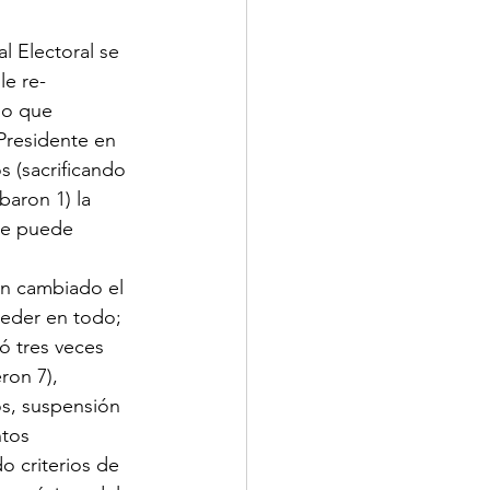
l Electoral se 
le re-
lo que 
 Presidente en 
 (sacrificando 
baron 1) la 
se puede 
an cambiado el 
ceder en todo; 
ó tres veces 
ron 7), 
s, suspensión 
tos 
 criterios de 