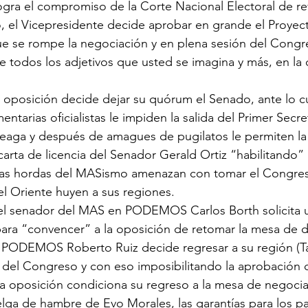
ra el compromiso de la Corte Nacional Electoral de rev
 el Vicepresidente decide aprobar en grande el Proyect
ue se rompe la negociación y en plena sesión del Congre
e todos los adjetivos que usted se imagina y más, en l
 oposición decide dejar su quórum el Senado, ante lo c
tarias oficialistas le impiden la salida del Primer Secre
aga y después de amagues de pugilatos le permiten la 
arta de licencia del Senador Gerald Ortiz “habilitando” 
as hordas del MASismo amenazan con tomar el Congres
el Oriente huyen a sus regiones.
l senador del MAS en PODEMOS Carlos Borth solicita u
para “convencer” a la oposición de retomar la mesa de di
PODEMOS Roberto Ruiz decide regresar a su región (Tar
 del Congreso y con eso imposibilitando la aprobación d
a oposición condiciona su regreso a la mesa de negociac
lga de hambre de Evo Morales, las garantías para los pa