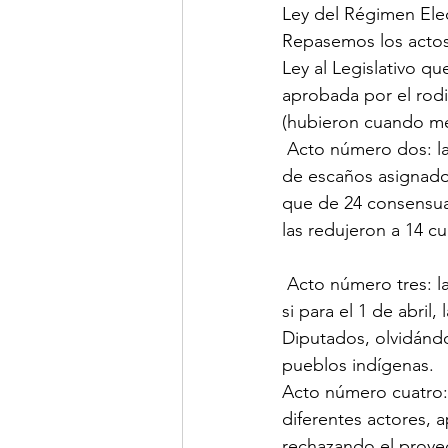
Ley del Régimen Elec
Repasemos los actos 
Ley al Legislativo qu
aprobada por el rodil
(hubieron cuando me
 Acto número dos: las organizaciones indígenas manifestaron su indignación con el número 
de escaños asignados
que de 24 consensua
las redujeron a 14 cu
 Acto número tres: l
si para el 1 de abri
Diputados, olvidándos
pueblos indígenas.
Acto número cuatro:
diferentes actores, 
rechazando el proyec