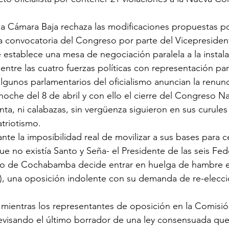
la Cámara Baja rechaza las modificaciones propuestas p
la convocatoria del Congreso por parte del Vicepresiden
 establece una mesa de negociación paralela a la instala
ntre las cuatro fuerzas políticas con representación par
lgunos parlamentarios del oficialismo anuncian la renun
noche del 8 de abril y con ello el cierre del Congreso Na
enta, ni calabazas, sin vergüenza siguieron en sus curule
atriotismo.
te la imposibilidad real de movilizar a sus bases para ce
 no existía Santo y Seña- el Presidente de las seis Fed
co de Cochabamba decide entrar en huelga de hambre e
), una oposición indolente con su demanda de re-elecci
mientras los representantes de oposición en la Comisió
evisando el último borrador de una ley consensuada que