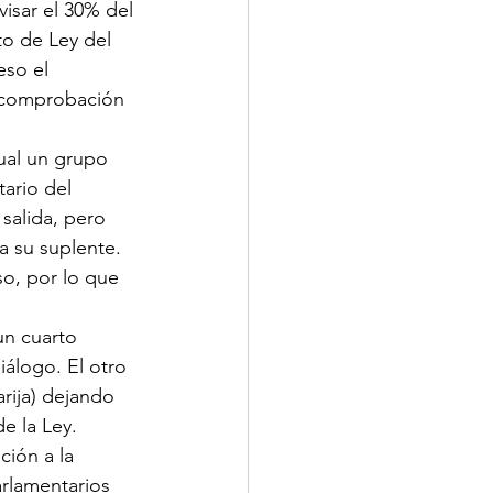
isar el 30% del 
o de Ley del 
so el 
a comprobación 
ual un grupo 
tario del 
salida, pero 
a su suplente.
o, por lo que 
n cuarto 
álogo. El otro 
ija) dejando 
e la Ley.
ión a la 
rlamentarios 