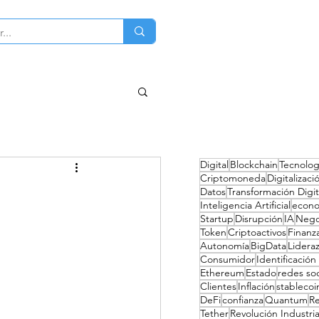
ciones
Sobre mi
Contacto
Digital
Blockchain
Tecnolog
Criptomoneda
Digitalizaci
Datos
Transformación Digit
Inteligencia Artificial
econ
Startup
Disrupción
IA
Nego
Token
Criptoactivos
Finanz
Autonomía
BigData
Lidera
Consumidor
Identificación 
Ethereum
Estado
redes soc
Clientes
Inflación
stablecoi
DeFi
confianza
Quantum
R
Tether
Revolución Industria