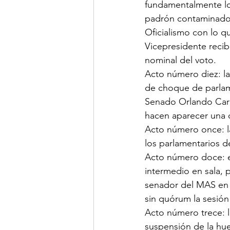
fundamentalmente log
padrón contaminado,
Oficialismo con lo q
Vicepresidente recib
nominal del voto.
Acto número diez: la
de choque de parlamen
Senado Orlando Care
hacen aparecer una c
Acto número once: l
los parlamentarios d
Acto número doce: e
intermedio en sala, 
senador del MAS en 
sin quórum la sesión
Acto número trece: l
suspensión de la hue