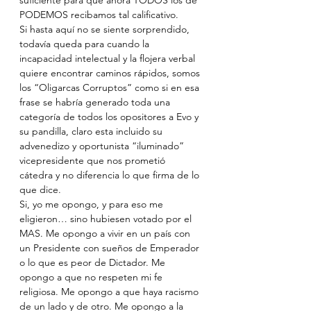
suficiente para que ahora TODOS los de 
PODEMOS recibamos tal calificativo.
Si hasta aquí no se siente sorprendido, 
todavía queda para cuando la 
incapacidad intelectual y la flojera verbal 
quiere encontrar caminos rápidos, somos 
los “Oligarcas Corruptos” como si en esa 
frase se habría generado toda una 
categoría de todos los opositores a Evo y 
su pandilla, claro esta incluido su 
advenedizo y oportunista “iluminado” 
vicepresidente que nos prometió 
cátedra y no diferencia lo que firma de lo 
que dice.
Si, yo me opongo, y para eso me 
eligieron… sino hubiesen votado por el 
MAS. Me opongo a vivir en un país con 
un Presidente con sueños de Emperador 
o lo que es peor de Dictador. Me 
opongo a que no respeten mi fe 
religiosa. Me opongo a que haya racismo 
de un lado y de otro. Me opongo a la 