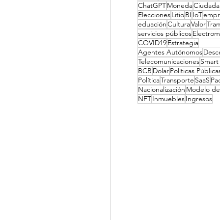
ChatGPT
Moneda
Ciudadan
Elecciones
Litio
BI
IoT
empr
eduación
Cultura
Valor
Tram
servicios públicos
Electrom
COVID19
Estrategia
Agentes Autónomos
Desce
Telecomunicaciones
Smart
BCB
Dolar
Políticas Pública
Política
Transporte
SaaS
Pac
Nacionalización
Modelo de
NFT
Inmuebles
Ingresos