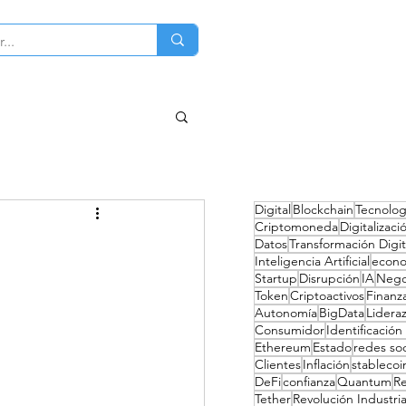
ciones
Sobre mi
Contacto
Digital
Blockchain
Tecnolog
Criptomoneda
Digitalizaci
Datos
Transformación Digit
Inteligencia Artificial
econ
Startup
Disrupción
IA
Nego
Token
Criptoactivos
Finanz
Autonomía
BigData
Lidera
Consumidor
Identificación 
Ethereum
Estado
redes soc
Clientes
Inflación
stablecoi
DeFi
confianza
Quantum
R
Tether
Revolución Industria