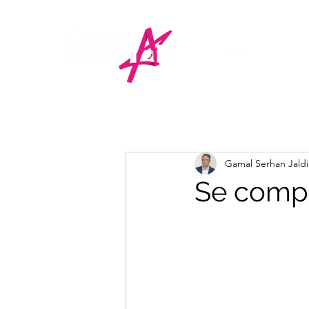
Gamal Serhan Jald
Se compl