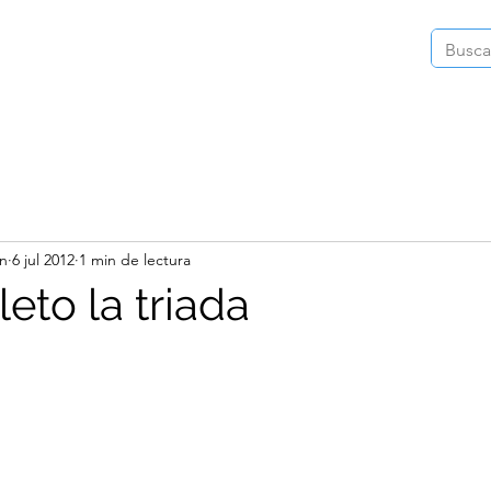
Inicio
Instagram
Videos
Publica
in
6 jul 2012
1 min de lectura
eto la triada