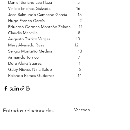
Daniel Soriano Lea Plaza                      5
Vinicio Encinas Guizada                      16
Jose Raimundo Camacho García         15
Hugo Franco García                              2
Eduardo German Montaño Zelada       11
Claudia Mancilla                                   8
Augusto Torrico Vargas                      10
Mery Alvarado Rivas                          12
Sergio Montaño Medina                      13
Armando Torrico                                  7
Dora Alcira Suarez                                1
Gaby Nieves Nina Ralde                       6
Rolando Ramos Gutierrez                    14
Ver todo
Entradas relacionadas