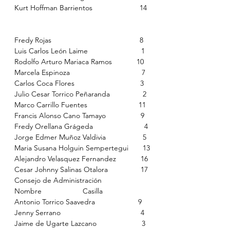
Kurt Hoffman Barrientos                       14
Fredy Rojas                                           8
Luis Carlos León Laime                          1
Rodolfo Arturo Mariaca Ramos            10
Marcela Espinoza                                   7
Carlos Coca Flores                                3
Julio Cesar Torrico Peñaranda                2
Marco Carrillo Fuentes                         11
Francis Alonso Cano Tamayo                 9
Fredy Orellana Grágeda                         4
Jorge Edmer Muñoz Valdivia                  5
Maria Susana Holguin Sempertegui       13
Alejandro Velasquez Fernandez            16
Cesar Johnny Salinas Otalora                17
Consejo de Administración
Nombre                    Casilla 
Antonio Torrico Saavedra                     9
Jenny Serrano                                       4
Jaime de Ugarte Lazcano                      3